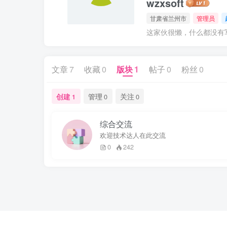
wzxsoft
甘肃省兰州市
管理员
这家伙很懒，什么都没有写.
文章
7
收藏
0
版块
1
帖子
0
粉丝
0
创建
管理
关注
1
0
0
综合交流
欢迎技术达人在此交流
0
242